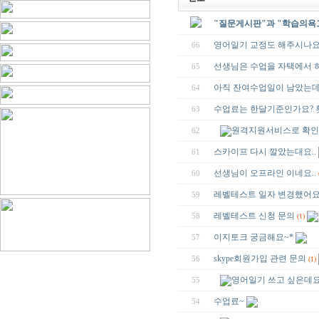
"질문게시판"과 "학습의욕
영어일기 교정도 해주시나요
66
선생님은 수업을 자택에서 
65
아직 잔여수업일이 남았는데,
64
수업료는 한달기준인가요? 
63
원격지원서비스로 확인
62
스카이프 다시 깔았는대요..
61
선생님이 오프라인 이네요..
60
레벨테스트 일자 변경했어
59
레벨테스트 신청 문의
58
(1)
이지토크 궁금해요~*
57
skype회원가입 관련 문의
56
(1)
영어일기 쓰고 싶은데요
55
수업료~
54