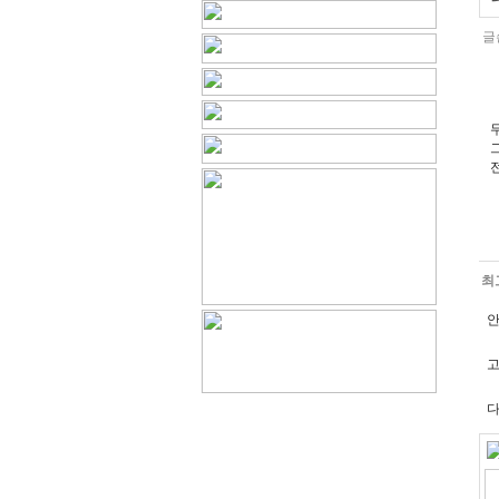
글
최
고
다