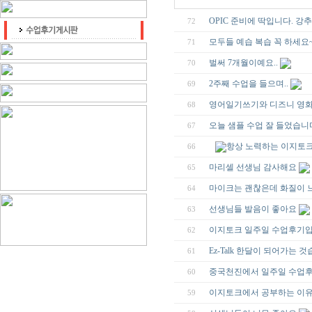
OPIC 준비에 딱입니다. 강추
72
모두들 예습 복습 꼭 하세요~
71
벌써 7개월이예요..
70
2주째 수업을 들으며..
69
영어일기쓰기와 디즈니 영
68
오늘 샘플 수업 잘 들었습니
67
항상 노력하는 이지토크가
66
마리셀 선생님 감사해요
65
마이크는 괜찮은데 화질이 
64
선생님들 발음이 좋아요
63
이지토크 일주일 수업후기입
62
Ez-Talk 한달이 되어가는 것습
61
중국천진에서 일주일 수업후
60
이지토크에서 공부하는 이
59