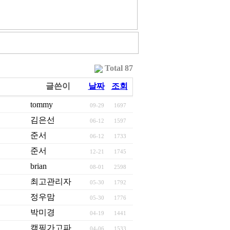
Total 87
글쓴이
날짜
조회
tommy
09-29
1697
김은선
06-12
1597
준서
06-12
1733
준서
12-21
1745
brian
08-01
2598
최고관리자
05-30
1792
정우맘
05-30
1776
박미경
04-19
1441
캠핑가고파
04-06
1533