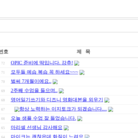
번호
제 목
OPIC 준비에 딱입니다. 강추!
72
모두들 예습 복습 꼭 하세요~~~
71
벌써 7개월이예요..
70
2주째 수업을 들으며..
69
영어일기쓰기와 디즈니 영화대본을 외우기
68
항상 노력하는 이지토크가 되겠습니다....
67
오늘 샘플 수업 잘 들었습니다.
66
마리셀 선생님 감사해요
65
마이크는 괜찮은데 화질이 느려요
64