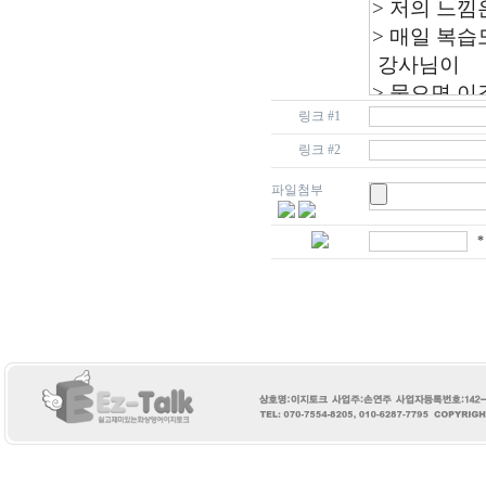
링크 #1
링크 #2
파일첨부
*